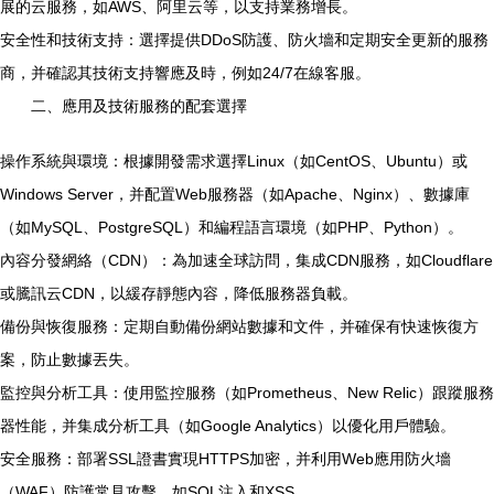
展的云服務，如AWS、阿里云等，以支持業務增長。
安全性和技術支持：選擇提供DDoS防護、防火墻和定期安全更新的服務
商，并確認其技術支持響應及時，例如24/7在線客服。
二、應用及技術服務的配套選擇
操作系統與環境：根據開發需求選擇Linux（如CentOS、Ubuntu）或
Windows Server，并配置Web服務器（如Apache、Nginx）、數據庫
（如MySQL、PostgreSQL）和編程語言環境（如PHP、Python）。
內容分發網絡（CDN）：為加速全球訪問，集成CDN服務，如Cloudflare
或騰訊云CDN，以緩存靜態內容，降低服務器負載。
備份與恢復服務：定期自動備份網站數據和文件，并確保有快速恢復方
案，防止數據丟失。
監控與分析工具：使用監控服務（如Prometheus、New Relic）跟蹤服務
器性能，并集成分析工具（如Google Analytics）以優化用戶體驗。
安全服務：部署SSL證書實現HTTPS加密，并利用Web應用防火墻
（WAF）防護常見攻擊，如SQL注入和XSS。