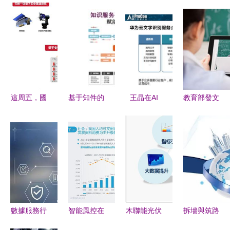
這周五，國
基于知件的
王晶在AI
教育部發文
盾量子邀您
知識獲取與
ProCon
推動教師信
共赴量子科
知識服務
2019分享
息技術能力
技與產業應
關鍵技術、
華為云
提升，賦能
用盛宴
應用及技術
OCR文字
教育教學創
服務全景
識別服務的
新與技術服
底層框架、
務升級
技術實踐與
數據服務行
智能風控在
木聯能光伏
拆墻與筑路
廣闊應用場
業的未來
中國 2018
智能化整體
廈門企業如