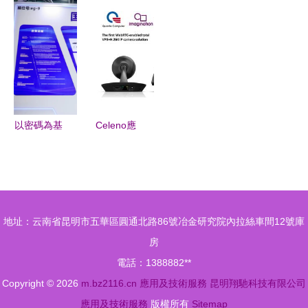
景
應用創新與
年應用演進
解決方案
何打通科技
技術驅動下
與技術驅動
賦能光伏電
成果轉化新
的廣闊前景
站全生命周
通道
期高效運營
以密碼為基
Celeno應
石夯實數據
用及技術服
安全，東進
務 賦能智
技術亮相第
能連接，驅
二屆數字政
動數字化轉
地址：云南省昆明市五華區圓通北路86號冶金研究院內拉絲車間12號庫
府建設峰會
型
房
電話：1388882**
Copyright © 2026
m.bz2116.cn
應用及技術服務
昆明翔馳科技有限公司
應用及技術服務
版權所有
Sitemap